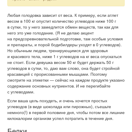
Любая голодовка зависит от веса. К примеру, если атлет
весом в
100 кг
опустит количество углеводов ниже 100 г
в сутки, то у него замедлится обмен веществ, так как для
него это уже голодание. (Я не делаю акцент
на предсоревновательной подготовке, там особые условия
и препараты, и порой бодибилдеры уходят в 0 углеводов).
Но обычным людям, тренирующимся для здоровья
и красивого тела, ниже 1 г углеводов на кг веса опускаться
не стоит. Если девушка весом
50 кг
будет держать 50 г
углеводов в сутки, то, даю вам слово, она будет стройной
красавицей с прорисованными мышцами. Поэтому
смотрите на этикетки — сейчас на каждом продукте указано
содержание основных нутриентов. И не перегибайте
с углеводами.
Если ваша цель похудеть, и очень хочется простых
углеводов (в виде шоколада или пирожных), съешьте
немного(!) в первой половине дня, чтобы потом все лишние
килокалории организм успел потратить в течение дня.
Белки