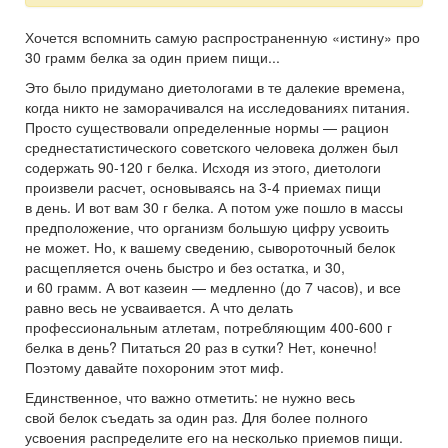
Хочется вспомнить самую распространенную «истину» про
30 грамм
белка за один прием пищи...
Это было придумано диетологами в те далекие времена,
когда никто не заморачивался на исследованиях питания.
Просто существовали определенные нормы — рацион
среднестатистического советского человека должен был
содержать 90-120 г белка. Исходя из этого, диетологи
произвели расчет, основываясь на 3-4 приемах пищи
в день. И вот вам 30 г белка. А потом уже пошло в массы
предположение, что организм большую цифру усвоить
не может. Но, к вашему сведению, сывороточный белок
расщепляется очень быстро и без остатка, и 30,
и
60 грамм
. А вот казеин — медленно (до 7 часов), и все
равно весь не усваивается. А что делать
профессиональным атлетам, потребляющим 400-600 г
белка в день? Питаться 20 раз в сутки? Нет, конечно!
Поэтому давайте похороним этот миф.
Единственное, что важно отметить: не нужно весь
свой белок съедать за один раз. Для более полного
усвоения распределите его на несколько приемов пищи.