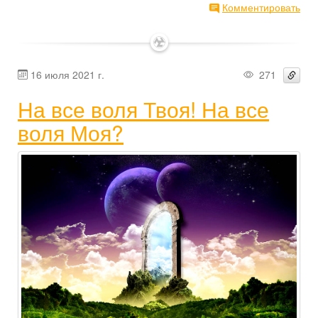
Комментировать
✶
16 июля 2021 г.
271
На все воля Твоя! На все
воля Моя?