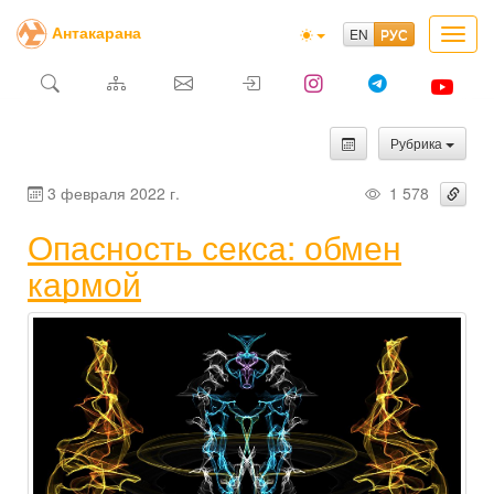
Антакарана
Toggl
navig
Рубрика
3 февраля 2022 г.
1 578
Опасность секса: обмен
кармой