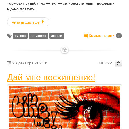
тормозят судьбу, но — эх! — за «бесплатный» дофамин
нужно платить.
Читать дальше
Комментарии
1
бизнес
богатство
деньги
✶
23 декабря 2021 г.
322
Дай мне восхищение!