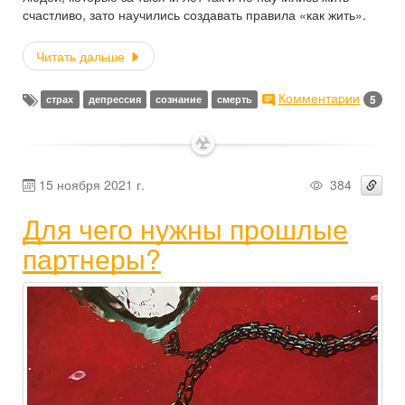
счастливо, зато научились создавать правила «как жить».
Читать дальше
Комментарии
5
страх
депрессия
сознание
смерть
✶
15 ноября 2021 г.
384
Для чего нужны прошлые
партнеры?