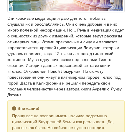
Эти красивые медитации я даю для того, чтобы вы
слушали их и расслаблялись. Они очень добрые и в них
много полезной информации. Но... Речь в медитациях идет
о сущностях из других измерений, которые ведут рассказы
от «первых лиц». Этими прекрасными лицами являются
«представители древней цивилизации Лемурии, которым
удалось спастись, когда 12 тысяч лет назад гигантский
континент Му за одну ночь исчез под волнами Тихого
океана». История данных персонажей взята из книги
«Телос. Откровения Новой Лемурии». По сюжету
повествования они живут в пятимерном городе Телос под
горой Шаста в Калифорнии и решили передать свои
послания человечеству через автора книги Аурелию Луизу
Джоунз.
Внимание!
Прошу вас не воспринимать наличие подземных
цивилизаций Внутренней Земли как реальность. Да,
раньше так было. Но сейчас не нужно выходить