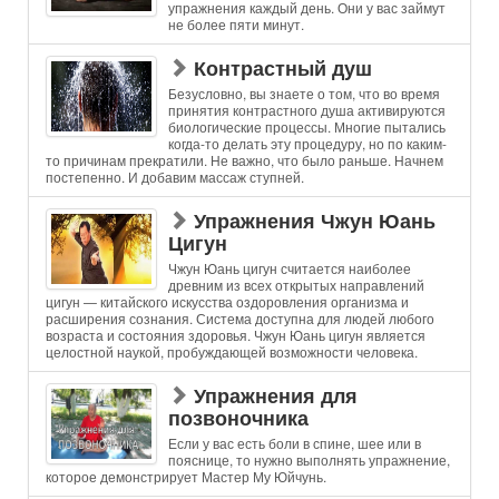
упражнения каждый день. Они у вас займут
не более пяти минут.
Контрастный душ
Безусловно, вы знаете о том, что во время
принятия контрастного душа активируются
биологические процессы. Многие пытались
когда-то делать эту процедуру, но по каким-
то причинам прекратили. Не важно, что было раньше. Начнем
постепенно. И добавим массаж ступней.
Упражнения Чжун Юань
Цигун
Чжун Юань цигун считается наиболее
древним из всех открытых направлений
цигун — китайского искусства оздоровления организма и
расширения сознания. Система доступна для людей любого
возраста и состояния здоровья. Чжун Юань цигун является
целостной наукой, пробуждающей возможности человека.
Упражнения для
позвоночника
Если у вас есть боли в спине, шее или в
пояснице, то нужно выполнять упражнение,
которое демонстрирует Мастер Му Юйчунь.