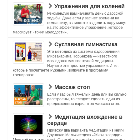
Упражнения для коленей
Рекомендую вам начинать день с даосской
ходьбы. Даже если у вас нет времени на
гимнастику, вы можете выделить пару минут
на это эффективное упражнение, которое
массирует «точки молодости».
Суставная гимнастика
Это методика из системы оздоровления
Мирзакарима Норбекова — известного
исследователя восточной медицины.
Изучите эти простые упражнения. И те,
которые посчитаете нужными, включите в программу
тренировок.
Массаж стоп
Если у вас был тяжелый день или вы сильно
расстроены, то следует сделать один из
предложенных вариантов массажа стоп.
Медитация вхождение в
сердце
Привожу два варианта медитации из книги
Друнвало Мельхиседека «Живи в сердце».
Мужской путь и женский. Сделайте и узнайте, как эта практика