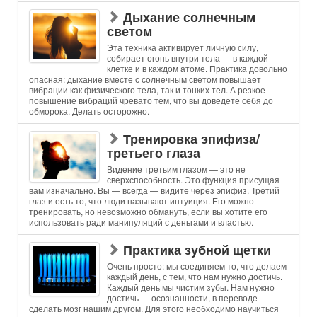
Дыхание солнечным
светом
Эта техника активирует личную силу,
собирает огонь внутри тела — в каждой
клетке и в каждом атоме. Практика довольно
опасная: дыхание вместе с солнечным светом повышает
вибрации как физического тела, так и тонких тел. А резкое
повышение вибраций чревато тем, что вы доведете себя до
обморока. Делать осторожно.
Тренировка эпифиза/
третьего глаза
Видение третьим глазом — это не
сверхспособность. Это функция присущая
вам изначально. Вы — всегда — видите через эпифиз. Третий
глаз и есть то, что люди называют интуиция. Его можно
тренировать, но невозможно обмануть, если вы хотите его
использовать ради манипуляций с деньгами и властью.
Практика зубной щетки
Очень просто: мы соединяем то, что делаем
каждый день, с тем, что нам нужно достичь.
Каждый день мы чистим зубы. Нам нужно
достичь — осознанности, в переводе —
сделать мозг нашим другом. Для этого необходимо научиться