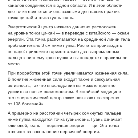
каналов соединяются в одной области. И в этой области
две точки являются очень важными для наших практик —
точка ци-хай и точка гуань-юань.
Энергетический центр нижнего даньтяня расположен
на уровне точки ци-хай — в переводе с китайского — океан
энергии. Эта точка располагается на срединной линии тела
приблизительно 3 см ниже пупка. Расчетов производить
не надо: приложите горизонтально два выпрямленных
пальца к нижнему краю пупка и вы попадете в правильное
место.
При проработке этой точки увеличивается жизненная сила.
В понятие жизненная сила входит также и сексуальная
активность, так что впоследствии вы можете приятно
удивиться новым возможностям. В китайской медицине
этот энергетический центр также называют «лекарство
от 108 болезней».
А примерно на расстоянии четырех сомкнутых пальцев
ниже пупка находится точка гуань-юань. Гуань означает
ключевой, юань — первичная энергия — ци. Эта точка
отвечает за восполнение первичной энергии.