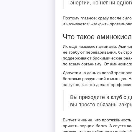
энергии, но нет ни одно
Поэтому главное: сразу после си
и называется: «закрыть протеиново
Что такое аминокис
Их ещё называют аминами. Аминок
не требуют переваривания, быстр
поддерживают биохимические реак
по всему организму. От аминокисл
Допустим, в день силовой трениро
белковых разрушений в мышцах. Но
на кухне, как это делает професси
Вы приходите в клуб с 
вы просто обязаны закр
Бытует мнение, что протяжённость 
принять порцию белка. А спустя ча
шкурки, или из отборного мяса/ры