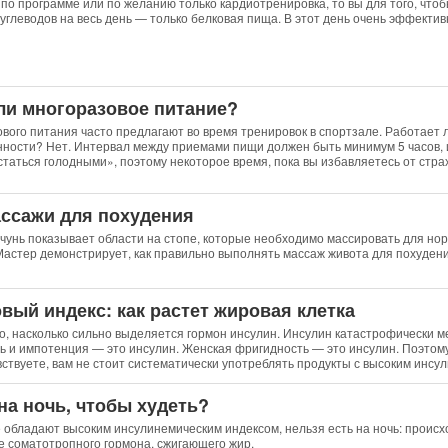
я по программе или по желанию только кардиотренировка, то вы для того, что
углеводов на весь день — только белковая пища. В этот день очень эффектив
ли многоразовое питание?
вого питания часто предлагают во время тренировок в спортзале. Работает 
нности? Нет. Интервал между приемами пищи должен быть минимум 5 часов, и
статься голодными», поэтому некоторое время, пока вы избавляетесь от стра
ассажи для похудения
унь показывает области на стопе, которые необходимо массировать для но
Мастер демонстрирует, как правильно выполнять массаж живота для похудени
вый индекс: как растет жировая клетка
о, насколько сильно выделяется гормон инсулин. Инсулин катастрофически м
ь и импотенция — это инсулин. Женская фригидность — это инсулин. Поэтом
вствуете, вам не стоит систематически употреблять продукты с высоким инсу
на ночь, чтобы худеть?
 обладают высоким инсулинемическим индексом, нельзя есть на ночь: происх
е соматотропного гормона, сжигающего жир.