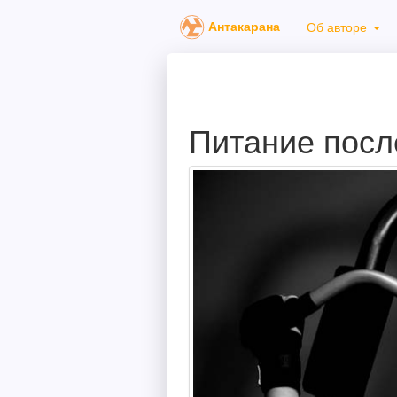
Антакарана
Об авторе
Питание посл