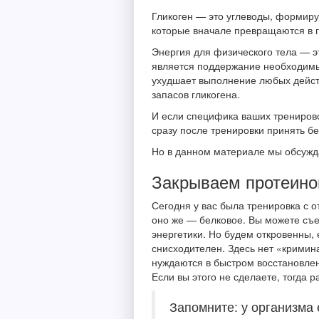
Гликоген — это углеводы, формиру
которые вначале превращаются в гл
Энергия для физического тела — э
является поддержание необходимых
ухудшает выполнение любых дейст
запасов гликогена.
И если специфика ваших тренирово
сразу после тренировки принять б
Но в данном материале мы обсужда
Закрываем протеино
Сегодня у вас была тренировка с о
оно же — белковое. Вы можете съес
энергетики. Но будем откровенны, 
снисходителен. Здесь нет «кримин
нуждаются в быстром восстановлен
Если вы этого не сделаете, тогда 
Запомните: у организма