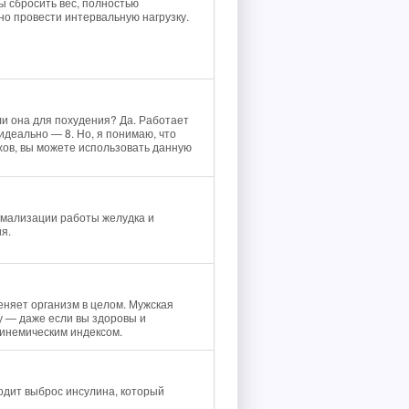
бы сбросить вес, полностью
но провести интервальную нагрузку.
ли она для похудения? Да. Работает
деально — 8. Но, я понимаю, что
хов, вы можете использовать данную
рмализации работы желудка и
я.
еняет организм в целом. Мужская
у — даже если вы здоровы и
линемическим индексом.
одит выброс инсулина, который