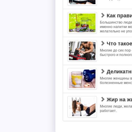
Как прав
Большинство людей
именно напитки мо
желательно не упо
Что тако
Многие до сих пор
быстрого и полног
Деликат
Многие женщины в
болезненные менс
Жир на ж
Многие люди, жела
работает.