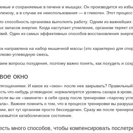
емые и сохраняемые в печени и мышцах. Он производится из избы
юкозу, а в случае ее неиспользования — в гликоген. Этот процесс
то способность организма выполнять работу. Одним из важнейших 
 запасов энергии. Когда наступает утомление, организм теряет сп
вий. Один из самых эффективных способов восстановления энерге
к направлена на набор мышечной массы (это характерно для спор
елково-углеводную смесь.
ем вопросы похудения, поэтому важно понять, как похудеть и сох
вое окно
тягощениями. И какое из «окон» после нее закрывать? Правильный 
ть что-нибудь углеводное: нормализуется уровень сахара в крови,
если вы не «закинете» в себя сразу после тренировки «парочку угл
ала». Важнее помнить о том, что в процессе тренировки вы разру
ии, вот тут организм просто бессердечен. Сразу же после трениро
разовьётся катаболическое состояние.
 есть много способов, чтобы компенсировать после