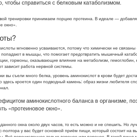
го, чтобы справиться с белковым катаболизмом.
ловой тренировки принимаем порцию протеина. В идеале — добавл
е окно».
лоты?
ислоты мгновенно усваиваются, потому что химически не связаны
о попадают в мышцы, что помогает предотвратить мышечный катаб
ции, гормоны, оказывающие влияние на метаболизм, гемоглобин, 
от зависит работа нервной системы.
вки вы съели много белка, уровень аминокислот в крови будет дос
 здесь кроется один подводный камень: образ жизни любителя спо
онал.
дефицитом аминокислотного баланса в организме, по
ыть «протеиновое окно».
данного окна около двух часов, то есть можно и не спешить. Но лу
с-полтора у вас будет основной приём пищи, который состоит на вы
бы. Всё перечисленное только вареное или пареное. В такой пище 