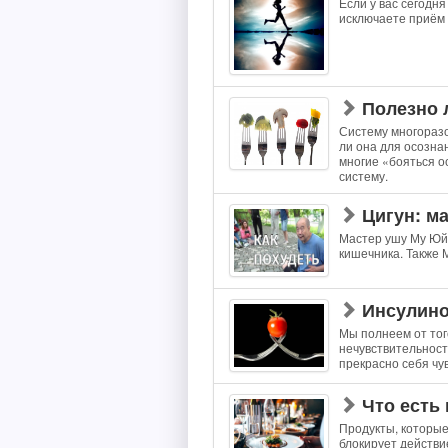
Если у вас сегодн
исключаете приём 
Полезно 
Систему многоразо
ли она для осозна
многие «бояться о
систему.
Цигун: м
Мастер ушу Му Юйч
кишечника. Также 
Инсулино
Мы полнеем от тог
нечувствительност
прекрасно себя чу
Что есть 
Продукты, которые
блокирует действи