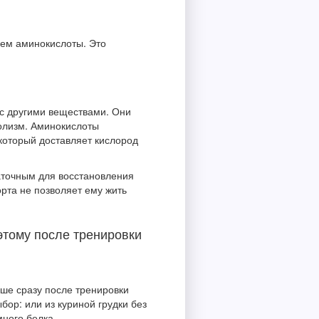
яем аминокислоты. Это
 с другими веществами. Они
олизм. Аминокислоты
который доставляет кислород
таточным для восстановления
рта не позволяет ему жить
этому после тренировки
чше сразу после тренировки
бор: или из куриной грудки без
много белка.