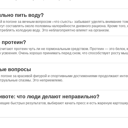
ильно пить воду?
 в погоне за вечным вопросом «что съесть» забывают уделять внимание тому
гут составлять около половины калорийности дневного рациона. Кроме того, 
треблять холодную воду. Это неблагоприятно влияет на организм.
е протеин?
 считают протеин чуть ли не гормональным средством. Протеин — это белок,
о усвоения. Очень хорошо принимать перед сном, что способствует росту мы
ные вопросы
 погоне за красивой фигурой и спортивными достижениями продолжают инте
труальные спазмы. Это неприемлемо.
ивоте: что люди делают неправильно?
ющие быстрых результатов, выбирают качать пресс и есть жареную картошку 