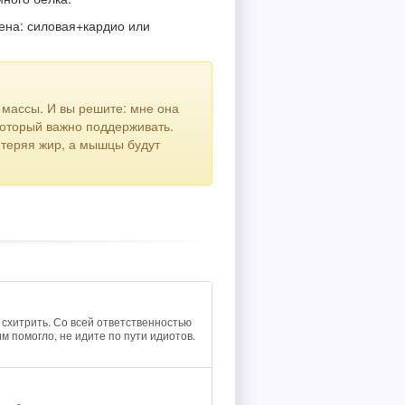
ена: силовая+кардио или
 массы. И вы решите: мне она
 который важно поддерживать.
 теряя жир, а мышцы будут
 схитрить. Со всей ответственностью
им помогло, не идите по пути идиотов.