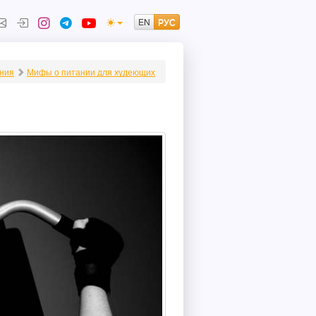
ения
Мифы о питании для худеющих