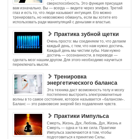
сверхспособность. Это функция присущая
вам изначально. Вы — всегда — видите через эпифиз. Третий
глаз и есть то, что люди называют интуиция. Его можно
тренировать, но невозможно обмануть, если вы хотите его
использовать ради манипуляций с деньгами и властью.
Практика зубной щетки
Очень просто: мы соединяем то, что делаем
каждый день, с тем, что нам нужно достичь.
Каждый день мы чистим зубы. Нам нужно
достичь — осознанности, в переводе —
сделать мозг нашим другом. Для этого необходимо научиться
переключать мысли.
Тренировка
энергетического баланса
Эта техника даст возможность телу и мозгу
постепенно выстроить электромагнитные
волны в то самое состояние, которое называется «балансом».
Баланс — это равновесие энергий без подавления чувств.
Практики Импульса
Смерть, Жизнь, Дух, Любовь, Дух, Жизнь и
Смерть — одна и та же сила. Практики
Импульса заключаются в том, чтобы
подготовиться к принятию Силы.