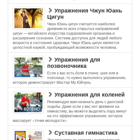
Упражнения Чжун Юань
Цигун
Чжун Юань цигун считается наиболее
древним из всех открытых направлений
цигун — китайского искусства оздоровления организма и
расширения сознания. Система доступна для людей любого
возраста и состояния здоровья. Чжун Юань цигун является
целостной наукой, пробуждающей возможности человека.
Упражнения для
позвоночника
Если у вас есть боли в спине, шее или в
пояснице, то нужно выполнять упражнение,
которое демонстрирует Мастер Му Юйчунь.
Упражнения для коленей
Рекомендую вам начинать день с даосской
ходьбы. Даже если у вас нет времени на
гимнастику, вы можете выделить пару минут
на это эффективное упражнение, которое
массирует «точки молодости».
Суставная гимнастика
Это методика из системы оздоровления