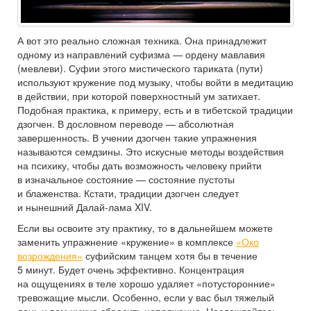
А вот это реально сложная техника. Она принадлежит
одному из направлений суфизма — ордену мавлавия
(мевлеви). Суфии этого мистического тариката (пути)
используют кружение под музыку, чтобы войти в медитацию
в действии, при которой поверхностный ум затихает.
Подобная практика, к примеру, есть и в тибетской традиции
дзогчен. В дословном переводе — абсолютная
завершенность. В учении дзогчен такие упражнения
называются семдзины. Это искусные методы воздействия
на психику, чтобы дать возможность человеку прийти
в изначальное состояние — состояние пустоты
и блаженства. Кстати, традиции дзогчен следует
и нынешний Далай-лама XIV.
Если вы освоите эту практику, то в дальнейшем можете
заменить упражнение «кружение» в комплексе
«Око
возрождения»
суфийским танцем хотя бы в течение
5 минут. Будет очень эффективно. Концентрация
на ощущениях в теле хорошо удаляет «потусторонние»
тревожащие мысли. Особенно, если у вас был тяжелый
день и вам нужно сбросить напряжение. Наслаждайтесь