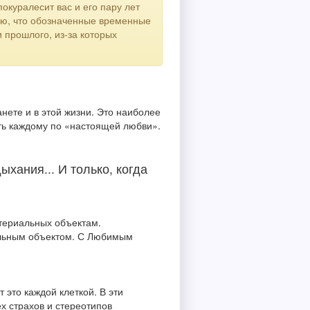
окуралесит вас и его пару лет
наю, что обозначенные временные
и прошлого, из-за которых
нете и в этой жизни. Это наиболее
ать каждому по «настоящей любви».
ыхания... И только, когда
териальных объектам.
уальным объектом. С Любимым
 это каждой клеткой. В эти
ех страхов и стереотипов