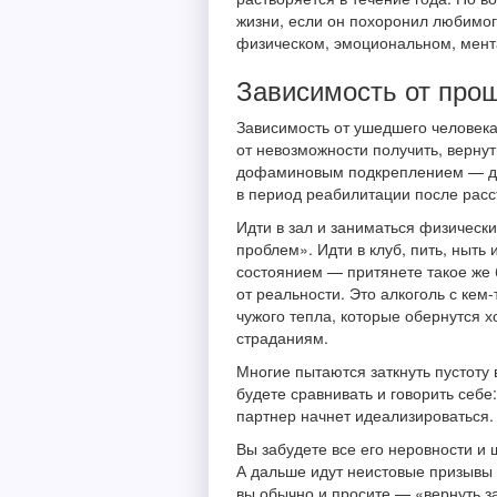
жизни, если он похоронил любимог
физическом, эмоциональном, мента
Зависимость от про
Зависимость от ушедшего человека
от невозможности получить, вернут
дофаминовым подкреплением — де
в период реабилитации после рас
Идти в зал и заниматься физически
проблем». Идти в клуб, пить, ныт
состоянием — притянете такое же б
от реальности. Это алкоголь с кем
чужого тепла, которые обернутся х
страданиям.
Многие пытаются заткнуть пустоту 
будете сравнивать и говорить себе
партнер начнет идеализироваться.
Вы забудете все его неровности и 
А дальше идут неистовые призывы 
вы обычно и просите — «вернуть за