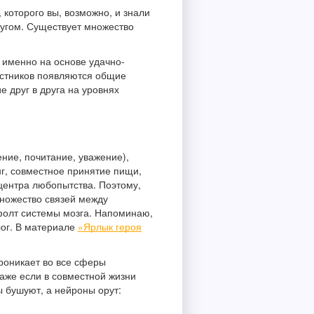
 которого вы, возможно, и знали
ругом. Существует множество
 именно на основе удачно-
частников появляются общие
е друг в друга на уровнях
ние, почитание, уважение),
г, совместное принятие пищи,
центра любопытства. Поэтому,
множество связей между
фолт системы мозга. Напоминаю,
лог. В материале
«Ярлык героя
проникает во все сферы
аже если в совместной жизни
ы бушуют, а нейроны орут: