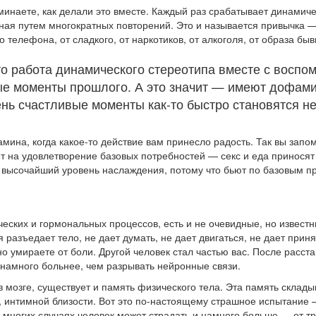
минаете, как делали это вместе. Каждый раз срабатывает динамич
ая путем многократных повторений. Это и называется привычка — 
о телефона, от сладкого, от наркотиков, от алкоголя, от образа бы
о работа динамического стереотипа вместе с воспо
ые моменты прошлого. А это значит — имеют дофам
чень счастливые моменты как-то быстро становятся н
ина, когда какое-то действие вам принесло радость. Так вы запом
ет на удовлетворение базовых потребностей — секс и еда приносят
высочайший уровень наслаждения, потому что бьют по базовым п
еских и гормональных процессов, есть и не очевидные, но извес
разъедает тело, не дает думать, не дает двигаться, не дает прин
но умираете от боли. Другой человек стал частью вас. После расст
о намного больнее, чем разрывать нейронные связи.
 мозге, существует и память физического тела. Эта память склад
, интимной близости. Вот это по-настоящему страшное испытание 
о многих случаях человек может страдать и намного больше — от тр