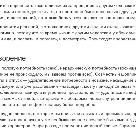
тся переносить «всего лишь» из-за прощания с другим человеком,
о, жили вместе десятки лет, но постоянно были недовольны друг д
я, и расставаний, но только боль у всех похожа по составляющим.
 принятии решений, в отношениях с другими людьми складываются
огично, потому что за время жизни с другим человеком у обоих у
 и еда, и поспать, и погулять, и посмотреть. Происходит прорастани
ворение
 половую потребность (секс), иерархическую потребность (восхище
мире не происходило, мы вдвоем против всех). Совместный шоппин
ли в отпуск — удовлетворение потребности в новизне, насыщение 
разлуки или уже расставания «навсегда», мозгу приходится рвать 
о/любимой покинула внутреннее пространство — удалилась из де
и знакомых людей, с которыми мы общаемся через внутренний диа
прочитать про дефолт систему более подробно.
трудно: человек, с которым вы привыкли засыпать и просыпаться, 
уке вы просто чувствуете необыкновенное влечение быть вместе, д
нии характеров. А при разводе наступает истинный кризис. Гормон