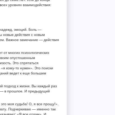
всех уровнях взаимодействия:
 надежд, эмоций. Боль —
ны новые действия с новым
ем. Важное замечание — действия
ет от многих психологических
— своим опустошенным
изость. Это спрятаться
 «я кому-то нужен». Это поиски
аданий ведет к еще большим
ый подход к жизни. Вы каждый раз
ад — в прошлое. И предыдущий
это моя судьба! О, я все прощу!».
лату. Подчеркиваю — именно так
азывает: «Я все отдам». И...