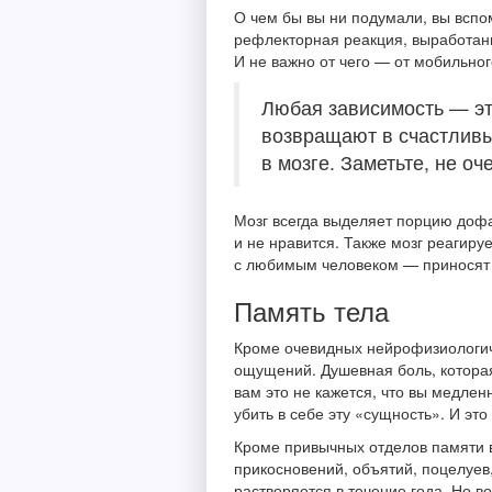
О чем бы вы ни подумали, вы вспо
рефлекторная реакция, выработанн
И не важно от чего — от мобильног
Любая зависимость — эт
возвращают в счастлив
в мозге. Заметьте, не о
Мозг всегда выделяет порцию дофам
и не нравится. Также мозг реагиру
с любимым человеком — приносят 
Память тела
Кроме очевидных нейрофизиологич
ощущений. Душевная боль, которая 
вам это не кажется, что вы медлен
убить в себе эту «сущность». И эт
Кроме привычных отделов памяти в
прикосновений, объятий, поцелуев
растворяется в течение года. Но в