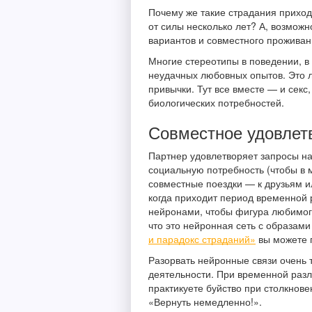
Почему же такие страдания приходи
от силы несколько лет? А, возможн
вариантов и совместного проживани
Многие стереотипы в поведении, в
неудачных любовных опытов. Это л
привычки. Тут все вместе — и секс,
биологических потребностей.
Совместное удовлет
Партнер удовлетворяет запросы на
социальную потребность (чтобы в 
совместные поездки — к друзьям и
когда приходит период временной 
нейронами, чтобы фигура любимог
что это нейронная сеть с образам
и парадокс страданий»
вы можете 
Разорвать нейронные связи очень 
деятельности. При временной разл
практикуете буйство при столкнове
«Вернуть немедленно!».