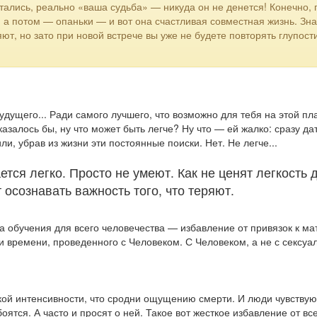
тались, реально «ваша судьба» — никуда он не денется! Конечно, п
ту, а потом — опаньки — и вот она счастливая совместная жизнь. З
т, но зато при новой встрече вы уже не будете повторять глупост
дущего... Ради самого лучшего, что возможно для тебя на этой пла
азалось бы, ну что может быть легче? Ну что — ей жалко: сразу д
и, убрав из жизни эти постоянные поиски. Нет. Не легче...
ется легко. Просто не умеют. Как не ценят легкость д
 осознавать важность того, что теряют.
обучения для всего человечества — избавление от привязок к ма
и времени, проведенного с Человеком. С Человеком, а не с секс
ой интенсивности, что сродни ощущению смерти. И люди чувствуют
ятся. А часто и просят о ней. Такое вот жесткое избавление от вс