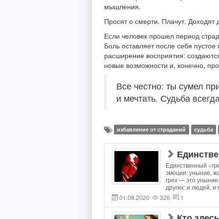
мышления.
Просят о смерти. Плачут. Доходят
Если человек прошел период страд
Боль оставляет после себя пустое 
расширение восприятия: создаются
новые возможности и, конечно, про
Все честно: ты сумел пр
и мечтать. Судьба всегда
избавление от страданий
судьба
Единстве
Единственный «гре
эмоции: уныние, ж
грех — это уныние
других: и людей, и
01.08.2020
326
1
Кто здес