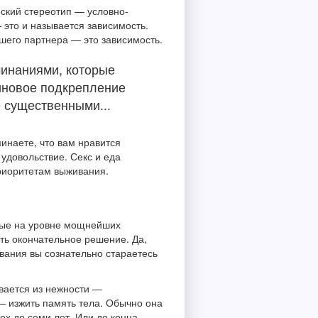
еский стереотип — условно-
это и называется зависимость.
вшего партнера — это зависимость.
минаниями, которые
иновое подкрепление
е существенными...
инаете, что вам нравится
 удовольствие. Секс и еда
риоритетам выживания.
тные на уровне мощнейших
ять окончательное решение. Да,
авания вы сознательно стараетесь
ывается из нежности —
— изжить память тела. Обычно она
ех до семи лет. Или до конца