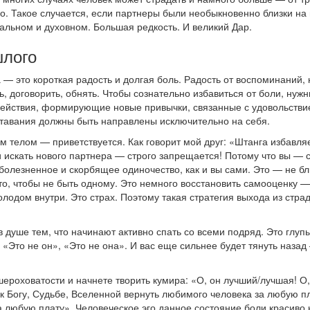
о. Такое случается, если партнеры были необыкновенно близки на 
льном и духовном. Большая редкость. И великий Дар.
шлого
 — это короткая радость и долгая боль. Радость от воспоминаний,
ь, договорить, обнять. Чтобы сознательно избавиться от боли, нуж
йствия, формирующие новые привычки, связанные с удовольстви
ставания должны быть направлены исключительно на себя.
м телом — приветствуется. Как говорит мой друг: «Штанга избавля
ь и искать нового партнера — строго запрещается! Потому что вы 
олезненное и скорбящее одиночество, как и вы сами. Это — не бл
-то, чтобы не быть одному. Это немного восстановить самооценку —
олодом внутри. Это страх. Поэтому такая стратегия выхода из стр
в душе тем, что начинают активно спать со всеми подряд. Это глуп
: «Это не он», «Это не она». И вас еще сильнее будет тянуть наз
шероховатости и начнете творить кумира: «О, он лучший/лучшая! О, 
к Богу, Судьбе, Вселенной вернуть любимого человека за любую п
 любую плату». Человеческое эго данное состояние боли красиво н