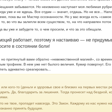
обещания забываются. Но неизменно наступает моя любимая рубри
гда уже и не ждешь. Все отдам — значит, отдашь. Но не все... Напо
ме, пока вы не Мастер осознанности. Но у вас всегда есть «самое
то, во что вы залипли всем существом, то, на что направлен поток
а вы уже и забудете то, о чем просили, и что за это обещали.
моций работает, поэтому я настаиваю — не придумы
осите в состоянии боли!
 но притянутый вами обратно «невежественной магией», со време
ым трофеем. В нем уже нет былого величия. Кумир повергнут. Его 
спеть адекватно среагировать...
 или кого-то (деньги и здоровье свое и близких на первых местах р
рить. Да, благодарить за лишения. Тогда пронесет над бездной, к
рями.
 что не твое, пропадет навсегда. Это Закон. Каждому из нас нужно н
ознанно принять будущее.