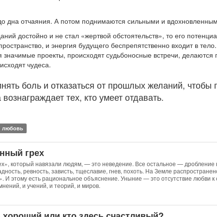
 до дна отчаяния. А потом поднимаются сильными и вдохновленным
аний достойно и не стал «жертвой обстоятельств», то его потенци
пространство, и энергия будущего беспрепятственно входит в тело. 
 значимые проекты, происходят судьбоносные встречи, делаются 
исходят чудеса.
инять боль и отказаться от прошлых желаний, чтобы п
 вознаграждает тех, кто умеет отдавать.
любовь
нный грех
х», который навязали людям, — это неведение. Все остальное — дроблени
адность, ревность, зависть, тщеславие, гнев, похоть. На Земле распростра
». И этому есть рациональное объяснение. Уныние — это отсутствие любви к с
 мнений, и учений, и теорий, и миров.
ь хороший или кто здесь счастливый?