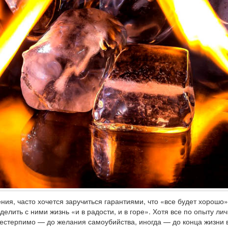
ия, часто хочется заручиться гарантиями, что «все будет хорошо
азделить с ними жизнь «и в радости, и в горе». Хотя все по опыту л
нестерпимо — до желания самоубийства, иногда — до конца жизни 