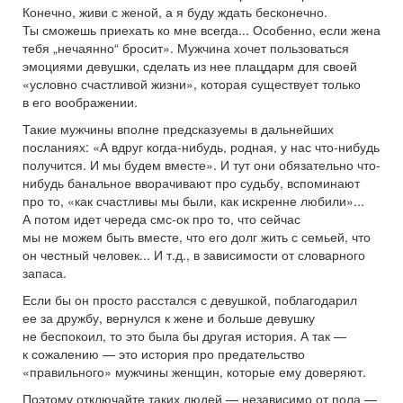
Конечно, живи с женой, а я буду ждать бесконечно.
Ты сможешь приехать ко мне всегда... Особенно, если жена
тебя „нечаянно“ бросит». Мужчина хочет пользоваться
эмоциями девушки, сделать из нее плацдарм для своей
«условно счастливой жизни», которая существует только
в его воображении.
Такие мужчины вполне предсказуемы в дальнейших
посланиях: «А вдруг когда-нибудь, родная, у нас что-нибудь
получится. И мы будем вместе». И тут они обязательно что-
нибудь банальное вворачивают про судьбу, вспоминают
про то, «как счастливы мы были, как искренне любили»...
А потом идет череда смс-ок про то, что сейчас
мы не можем быть вместе, что его долг жить с семьей, что
он честный человек... И т.д., в зависимости от словарного
запаса.
Если бы он просто расстался с девушкой, поблагодарил
ее за дружбу, вернулся к жене и больше девушку
не беспокоил, то это была бы другая история. А так —
к сожалению — это история про предательство
«правильного» мужчины женщин, которые ему доверяют.
Поэтому отключайте таких людей — независимо от пола —