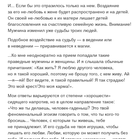
И... Если бы это отразилось только на нем. Воздаяние
за его не-любовь к жене будет распространено и на детей.
Он своей не-любовью к их матери лишает детей
благословления на счастливую семейную жизнь. Внимание!
Мужчина изменил уже судьбы троих людей.
Подобное воздействие на судьбу — в ведении или
в неведении — приравнивается к магии.
...Ко мне неоднократно на прием попадали такие
праведные мужчины и женщины. И я слышала обычные
причитания: «Как жить? Я люблю другого человека,
но я такой хороший, поэтому не брошу того, с кем живу. Ай
—я—яй! Вот видите, я такой правильный! Я так страдаю!
Это мой крест/Это моя карма!».
Мои ответы варьируются от степени «хорошести»
сидящего напротив, но в целом направление такое:
«Что же ты делаешь, человек-гаденыш? Это твой
феноменальный эгоизм говорить о том, что ты кого-то
бросишь... Человек, с которым ты живешь, тебе
не принадлежит. И его судьба не твоя игрушка, чтобы
лишать его любви. Любви, которую он может получить без
тебя. И получит без тебя. И главное намерение — желать,