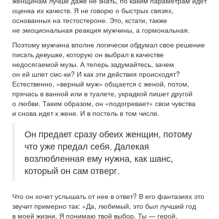
женщинам лучше даже не знать, по каким параметрам идет
оценка их качеств. Я не говорю о быстрых связях,
основанных на тестостероне. Это, кстати, также
не эмоциональная реакция мужчины, а гормональная.
Поэтому мужчина вполне логически обдумал свое решение
писать девушке, которую он выбрал в качестве
недосягаемой музы. А теперь задумайтесь, зачем
он ей шлет смс-ки? И как эти действия происходят?
Естественно, «верный муж» общается с женой, потом,
прячась в ванной или в туалете, украдкой пишет другой
о любви. Таким образом, он «подогревает» свои чувства
и снова идет к жене. И в постель в том числе.
Он предает сразу обеих женщин, потому
что уже предал себя. Далекая
возлюбленная ему нужна, как шанс,
который он сам отверг.
Что он хочет услышать от нее в ответ? В его фантазиях это
звучит примерно так: «Да, любимый, это был лучший год
в моей жизни. Я понимаю твой выбор. Ты — герой.