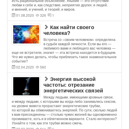
есть рациональное объяснение. Уныние — это отсутствие
любви к себе и, как следствие, неприятие других: и людей,
и мнений, и учений, и теорий, и миров.
01.08.2020
326
1
Как найти своего
человека?
Встреча со «своим человеком» определена
в судьбе каждой личности. Если вы его —
любимого вами и любящего вас человека —
еще не встретили, значит — эта встреча находится в будущем.
Что же нужно делать, чтобы приблизить такое знаменательное
событие?
02.04.2020
560
Энергия высокой
частоты: отрезание
энергетических связей
Между людьми, имеющими кровные связи,
и между людьми, с которыми вы когда-либо занимались сексом,
на уровне живота прорастают энергетические трубки,
по которой вы обмениваетесь энергией. По сути, сколько людей
к вам присоединены — столько чужих жизней вы одновременно
проживаете, хоть и в облегченном варианте. Стало интересно?
Узнайте о том, как эти трубки можно сжечь.
22.03.2020
611
1