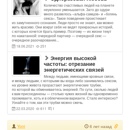
Количество счастливых людей на планете
неуклонно уменьшается. Зато до одури
много развелось «альфа-самцов» и «богинь
секса». Такое поведение проистекает
из замутненного сознания. Люди просто не знают, как можно
жить красиво. Они вокруг себя не видят прекрасных историй,
с которых хочется брать пример. Поэтому — их жизни текут
по накатанной: очередной партнер — очередной секс —
очередное разочарование...
18.06.2021
251
Энергия высокой
частоты: отрезание
энергетических связей
Между людьми, имеющими кровные связи,
и между людьми, с которыми вы когда-либо занимались сексом,
на уровне живота прорастают энергетические трубки,
по которой вы обмениваетесь энергией. По сути, сколько людей
к вам присоединены — столько чужих жизней вы одновременно
проживаете, хоть и в облегченном варианте. Стало интересно?
Узнайте о том, как эти трубки можно сжечь.
22.03.2020
611
1
Yoni
6 лет назад