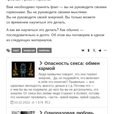
Вам необходимо принять факт — вы не руководите своими
гормонами. Вы не руководите своими мыслями.
Вы не руководите своей энергией. Вы только можете
со временем научиться это делать.
А как же научиться это делать? Как обычно —
последовательно и долго. Об этом мы поговорим в одном
из следующих материалов.
секс
энергия
любовь
Опасность секса: обмен
кармой
Люди привычно говорят, что они теряют
энергию... Да, но подумайте, что включает
в себя это понятие? Правильно — все:
здоровье, молодость, красоту, деньги и т.д. Потому что —
о чем бы вы ни подумали, до чего бы вы не дотронулись, это
энергия. От секса без любви люди стареют и болеют, потому
что начинают проживать «части» чужой кармы, чужой судьбы.
03.02.2022
1 578
2
Одноразовая любовь