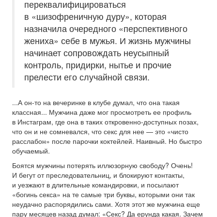
переквалифицироваться
в «шизофреничную дуру», которая
назначила очередного «перспективного
жениха» себе в мужья. И жизнь мужчины
начинает сопровождать неусыпный
контроль, придирки, нытье и прочие
прелести его случайной связи.
...А он-то на вечеринке в клубе думал, что она такая
классная... Мужчина даже мог просмотреть ее профиль
в Инстаграм, где она в таких откровенно-доступных позах,
что он и не сомневался, что секс для нее — это «чисто
расслабон» после парочки коктейлей. Наивный. Но быстро
обучаемый.
Боятся мужчины потерять иллюзорную свободу? Очень!
И бегут от преследовательниц, и блокируют контакты,
и уезжают в длительные командировки, и посылают
«богинь секса» на те самые три буквы, которыми они так
неудачно распорядились сами. Хотя этот же мужчина еще
пару месяцев назад думал: «Секс? Да ерунда какая. Зачем