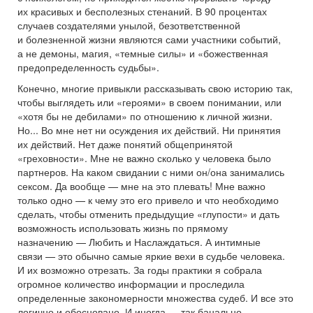
их красивых и бесполезных стенаний. В 90 процентах
случаев создателями унылой, безответственной
и болезненной жизни являются сами участники событий,
а не демоны, магия, «темные силы» и «божественная
предопределенность судьбы».
Конечно, многие привыкли рассказывать свою историю так,
чтобы выглядеть или «героями» в своем понимании, или
«хотя бы не дебилами» по отношению к личной жизни.
Но... Во мне нет ни осуждения их действий. Ни принятия
их действий. Нет даже понятий общепринятой
«греховности». Мне не важно сколько у человека было
партнеров. На каком свидании с ними он/она занимались
сексом. Да вообще — мне на это плевать! Мне важно
только одно — к чему это его привело и что необходимо
сделать, чтобы отменить предыдущие «глупости» и дать
возможность использовать жизнь по прямому
назначению — Любить и Наслаждаться. А интимные
связи — это обычно самые яркие вехи в судьбе человека.
И их возможно отрезать. За годы практики я собрала
огромное количество информации и проследила
определенные закономерности множества судеб. И все это
логично и обосновано. И иногда — так банально...