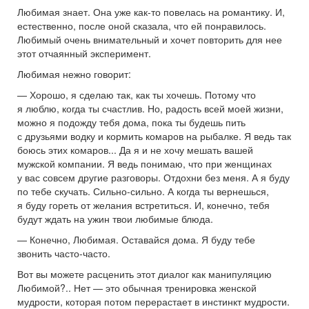
Любимая знает. Она уже как-то повелась на романтику. И,
естественно, после оной сказала, что ей понравилось.
Любимый очень внимательный и хочет повторить для нее
этот отчаянный эксперимент.
Любимая нежно говорит:
— Хорошо, я сделаю так, как ты хочешь. Потому что
я люблю, когда ты счастлив. Но, радость всей моей жизни,
можно я подожду тебя дома, пока ты будешь пить
с друзьями водку и кормить комаров на рыбалке. Я ведь так
боюсь этих комаров... Да я и не хочу мешать вашей
мужской компании. Я ведь понимаю, что при женщинах
у вас совсем другие разговоры. Отдохни без меня. А я буду
по тебе скучать. Сильно-сильно. А когда ты вернешься,
я буду гореть от желания встретиться. И, конечно, тебя
будут ждать на ужин твои любимые блюда.
— Конечно, Любимая. Оставайся дома. Я буду тебе
звонить часто-часто.
Вот вы можете расценить этот диалог как манипуляцию
Любимой?.. Нет — это обычная тренировка женской
мудрости, которая потом перерастает в инстинкт мудрости.