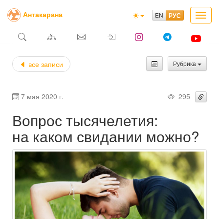
Антакарана
Toggl
navig
все записи
Рубрика
7 мая 2020 г.
295
Вопрос тысячелетия:
на каком свидании можно?