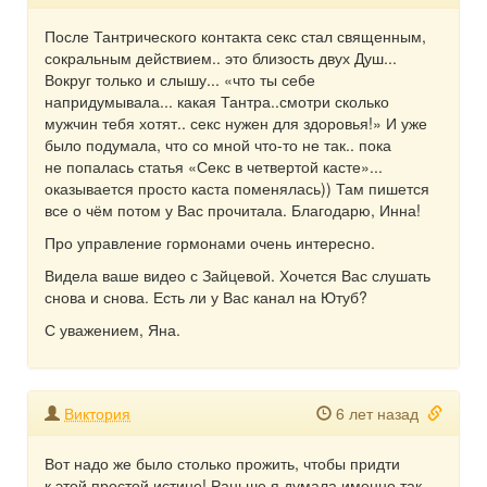
После Тантрического контакта секс стал священным,
сокральным действием.. это близость двух Душ...
Вокруг только и слышу... «что ты себе
напридумывала... какая Тантра..смотри сколько
мужчин тебя хотят.. секс нужен для здоровья!» И уже
было подумала, что со мной что-то не так.. пока
не попалась статья «Секс в четвертой касте»...
оказывается просто каста поменялась)) Там пишется
все о чём потом у Вас прочитала. Благодарю, Инна!
Про управление гормонами очень интересно.
Видела ваше видео с Зайцевой. Хочется Вас слушать
снова и снова. Есть ли у Вас канал на Ютуб?
С уважением, Яна.
Виктория
6 лет назад
Вот надо же было столько прожить, чтобы придти
к этой простой истине! Раньше я думала именно так,