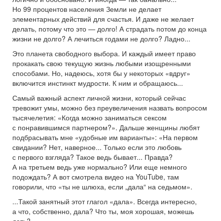
Но 99 процентов населения Земли не делает
элементарных действий для счастья. И даже не желает
делать, потому что это — долго! А страдать потом до конца
жизни не долго? А лечиться годами не долго? Ладно...
Это планета свободного выбора. И каждый имеет право
прокакать свою текущую жизнь любыми изощренными
способами. Но, надеюсь, хотя бы у некоторых «вдруг»
включится инстинкт мудрости. К ним и обращаюсь...
Самый важный аспект личной жизни, который сейчас
тревожит умы, можно без преувеличения назвать вопросом
тысячелетия: «Когда можно заниматься сексом
с понравившимся партнером?». Дальше женщины любят
подбрасывать мне «удобные им варианты»: «На первом
свидании? Нет, наверное... Только если это любовь
с первого взгляда? Такое ведь бывает... Правда?
А на третьем ведь уже нормально? Или еще немного
подождать? А вот смотрела видео на YouTube, там
говорили, что «ты не шлюха, если „дала“ на седьмом».
...Такой занятный этот глагол «дала». Всегда интересно,
а что, собственно, дала? Что ты, моя хорошая, можешь