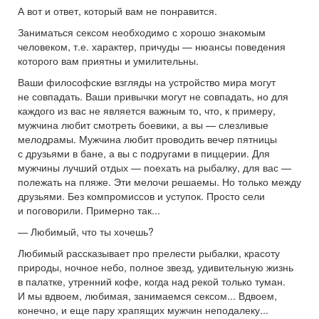
А вот и ответ, который вам не понравится.
Заниматься сексом необходимо с хорошо знакомым
человеком, т.е. характер, причуды — нюансы поведения
которого вам приятны и умилительны.
Ваши философские взгляды на устройство мира могут
не совпадать. Ваши привычки могут не совпадать, но для
каждого из вас не является важным то, что, к примеру,
мужчина любит смотреть боевики, а вы — слезливые
мелодрамы. Мужчина любит проводить вечер пятницы
с друзьями в бане, а вы с подругами в пиццерии. Для
мужчины лучший отдых — поехать на рыбалку, для вас —
полежать на пляже. Эти мелочи решаемы. Но только между
друзьями. Без компромиссов и уступок. Просто сели
и поговорили. Примерно так...
— Любимый, что ты хочешь?
Любимый рассказывает про прелести рыбалки, красоту
природы, ночное небо, полное звезд, удивительную жизнь
в палатке, утренний кофе, когда над рекой только туман.
И мы вдвоем, любимая, занимаемся сексом... Вдвоем,
конечно, и еще пару храпящих мужчин неподалеку...