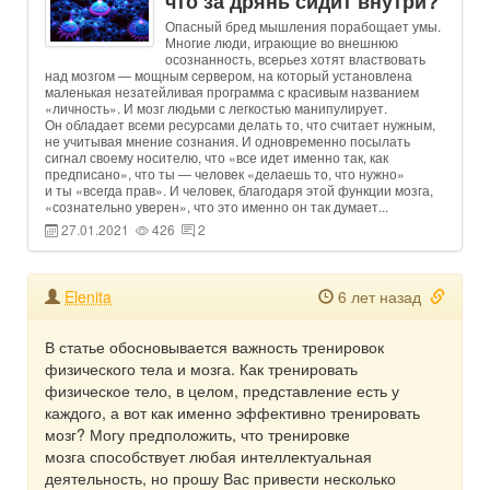
что за дрянь сидит внутри?
Опасный бред мышления порабощает умы.
Многие люди, играющие во внешнюю
осознанность, всерьез хотят властвовать
над мозгом — мощным сервером, на который установлена
маленькая незатейливая программа с красивым названием
«личность». И мозг людьми с легкостью манипулирует.
Он обладает всеми ресурсами делать то, что считает нужным,
не учитывая мнение сознания. И одновременно посылать
сигнал своему носителю, что «все идет именно так, как
предписано», что ты — человек «делаешь то, что нужно»
и ты «всегда прав». И человек, благодаря этой функции мозга,
«сознательно уверен», что это именно он так думает...
27.01.2021
426
2
Elenita
6 лет назад
В статье обосновывается важность тренировок
физического тела и мозга. Как тренировать
физическое тело, в целом, представление есть у
каждого, а вот как именно эффективно тренировать
мозг? Могу предположить, что тренировке
мозга способствует любая интеллектуальная
деятельность, но прошу Вас привести несколько