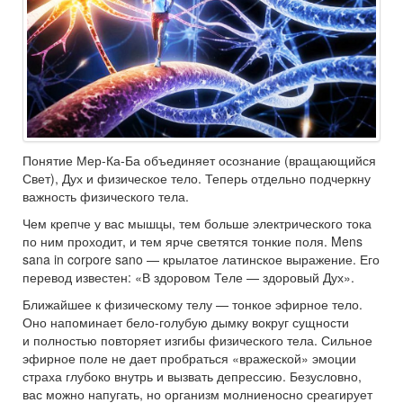
Понятие Мер-Ка-Ба объединяет осознание (вращающийся
Свет), Дух и физическое тело. Теперь отдельно подчеркну
важность физического тела.
Чем крепче у вас мышцы, тем больше электрического тока
по ним проходит, и тем ярче светятся тонкие поля. Mens
sana in corpore sano — крылатое латинское выражение. Его
перевод известен: «В здоровом Теле — здоровый Дух».
Ближайшее к физическому телу — тонкое эфирное тело.
Оно напоминает бело-голубую дымку вокруг сущности
и полностью повторяет изгибы физического тела. Сильное
эфирное поле не дает пробраться «вражеской» эмоции
страха глубоко внутрь и вызвать депрессию. Безусловно,
вас можно напугать, но организм молниеносно среагирует