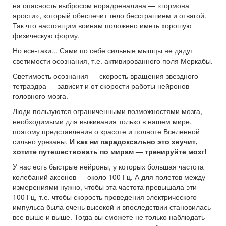
на опасность выбросом норадреналина — «гормона
ярости», который обеспечит тело бесстрашием и отвагой.
Так что настоящим воинам положено иметь хорошую
физическую форму.
Но все-таки... Сами по себе сильные мышцы не дадут
светимости осознания, т.е. активированного поля Меркабы.
Светимость осознания — скорость вращения звездного
тетраэдра — зависит и от скорости работы нейронов
головного мозга.
Люди пользуются ограниченными возможностями мозга,
необходимыми для выживания только в нашем мире,
поэтому представления о красоте и полноте Вселенной
сильно урезаны.
И как ни парадоксально это звучит,
хотите путешествовать по мирам — тренируйте мозг!
У нас есть быстрые нейроны, у которых большая частота
колебаний аксонов — около 100 Гц. А для полетов между
измерениями нужно, чтобы эта частота превышала эти
100 Гц, т.е. чтобы скорость проведения электрического
импульса была очень высокой и впоследствии становилась
все выше и выше. Тогда вы сможете не только наблюдать