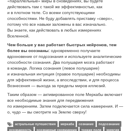
«параллельные» миры в сновидениях, вы будете
действовать там с такой же эффективностью, как
и в плотном теле. Со всеми сопутствующими
способностями. Не буду добавлять приставку «сверх»,
потому что все навыки заложены в вас изначально.
Вы знаете, как действовать в любых измерениях
Вселенной.
Чем больше у вас работает быстрых нейронов, тем
более вы осознаны
: одновременно получаете
вдохновение от подсознания и используете аналитические
способности сознания. Два полушария мозга работают
в команде. Логика сознания (левое полушарие)
и изначальная интуиция (правое полушарие) необходимы
для эффективной жизни, а впоследствии, и для процесса
Вознесения — выхода за пределы миров иллюзий.
Таким образом — активированное поле Меркабы включает
все необходимые знания для передвижения
по измерениям. Затем подключается сила намерения. И —
о, чудо — вы смотрите на Землю сверху!
астральные путешествия
меркаба
сознание
подсознание
осознанность
осознанные сновидения
тонкие поля
энергия