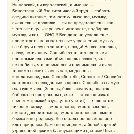
Ни царский, ни королевский, а именно —
Божественный! Это титанический труд — собрать
воедино питание, гимнастику, дыхание, музыку,
ежедневные практики — ты не представляешь, как
я это все ищу, как роюсь в интернете, подбираю
музыку, и вот — ОНО!!! Все даже не успела еще
просмотреть, но дыхательные упражнения, музыку —
все беру и несу на занятия, в люди! Не все, конечно,
сразу, потихоньку. Спасибо за то, что простыми
понятными словами объясняешь сложное, что
не гнобишь, что понимаешь и принимаешь и очень
терпимо воспитываешь нас, медленных
и недальновидных. Спасибо тебе, Солнышко! Спасибо
за ответы на незаданные вопросы. Спасибо за самую
главную мысль (Знаешь, боюсь спугнуть, она как
бабочка на прекрасном цветке — страшно издать
слишком громкий звук, тут же улетит) — я шепотом,
тихонько скажу — вместе легче, вместе веселее,
вместе доверительнее, вместе интереснее, вместе
близко и по-родному. Все остальное неважно, оно
идет прицепом. Даже не прицепом, а белой каретой,
украшенной яркими благоухающими цветами! Быть