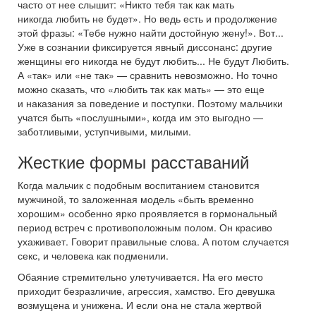
часто от нее слышит: «Никто тебя так как мать
никогда любить не будет». Но ведь есть и продолжение
этой фразы: «Тебе нужно найти достойную жену!». Вот...
Уже в сознании фиксируется явный диссонанс: другие
женщины его никогда не будут любить... Не будут Любить.
А «так» или «не так» — сравнить невозможно. Но точно
можно сказать, что «любить так как мать» — это еще
и наказания за поведение и поступки. Поэтому мальчики
учатся быть «послушными», когда им это выгодно —
заботливыми, уступчивыми, милыми.
Жесткие формы расставаний
Когда мальчик с подобным воспитанием становится
мужчиной, то заложенная модель «быть временно
хорошим» особенно ярко проявляется в гормональный
период встреч с противоположным полом. Он красиво
ухаживает. Говорит правильные слова. А потом случается
секс, и человека как подменили.
Обаяние стремительно улетучивается. На его место
приходит безразличие, агрессия, хамство. Его девушка
возмущена и унижена. И если она не стала жертвой