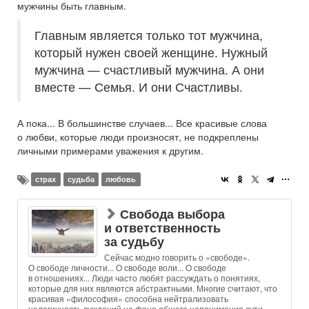
мужчины быть главным.
Главным является только тот мужчина,
который нужен своей женщине. Нужный
мужчина — счастливый мужчина. А они
вместе — Семья. И они Счастливы.
А пока... В большинстве случаев... Все красивые слова
о любви, которые люди произносят, не подкреплены
личными примерами уважения к другим.
страх
судьба
любовь
Свобода выбора
и ответственность
за судьбу
Сейчас модно говорить о «свободе».
О свободе личности... О свободе воли... О свободе
в отношениях... Люди часто любят рассуждать о понятиях,
которые для них являются абстрактными. Многие считают, что
красивая «философия» способна нейтрализовать
нелогичность суждений на фоне общего непонимания сути