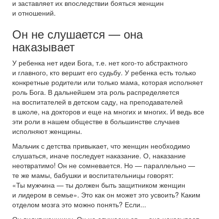
и заставляет их впоследствии бояться женщин
и отношений.
Он не слушается — она
наказывает
У ребенка нет идеи Бога, т.е. нет кого-то абстрактного
и главного, кто вершит его судьбу. У ребенка есть только
конкретные родители или только мама, которая исполняет
роль Бога. В дальнейшем эта роль распределяется
на воспитателей в детском саду, на преподавателей
в школе, на докторов и еще на многих и многих. И ведь все
эти роли в нашем обществе в большинстве случаев
исполняют женщины.
Мальчик с детства привыкает, что женщин необходимо
слушаться, иначе последует наказание. О, наказание
неотвратимо! Он не сомневается. Но — параллельно —
те же мамы, бабушки и воспитательницы говорят:
«Ты мужчина — ты должен быть защитником женщин
и лидером в семье». Это как он может это усвоить? Каким
отделом мозга это можно понять? Если...
Он видит женщину. Он не слушаешься — она наказывает.