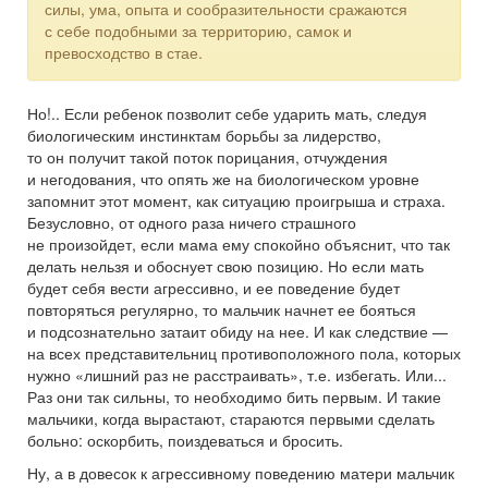
силы, ума, опыта и сообразительности сражаются
с себе подобными за территорию, самок и
превосходство в стае.
Но!.. Если ребенок позволит себе ударить мать, следуя
биологическим инстинктам борьбы за лидерство,
то он получит такой поток порицания, отчуждения
и негодования, что опять же на биологическом уровне
запомнит этот момент, как ситуацию проигрыша и страха.
Безусловно, от одного раза ничего страшного
не произойдет, если мама ему спокойно объяснит, что так
делать нельзя и обоснует свою позицию. Но если мать
будет себя вести агрессивно, и ее поведение будет
повторяться регулярно, то мальчик начнет ее бояться
и подсознательно затаит обиду на нее. И как следствие —
на всех представительниц противоположного пола, которых
нужно «лишний раз не расстраивать», т.е. избегать. Или...
Раз они так сильны, то необходимо бить первым. И такие
мальчики, когда вырастают, стараются первыми сделать
больно: оскорбить, поиздеваться и бросить.
Ну, а в довесок к агрессивному поведению матери мальчик