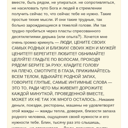
вместе, быть рядом, не упираться. не сопротивляться,
не насиловать тупо Бога и людей в стремлении
получить сейчас то, что сейчас тебе не нужно. Такие
простые тихие мысли. И они такие трудные, так
больно зарождающиеся в тяжелой голове. Им так
трудно пробиться через пласты спресованного
десятилетиями дерьма (или опыта?). Хочется мне
очень громко крикнуть — ЛЮДИ, ЦЕНИТЕ СВОИХ
САМЫХ РОДНЫХ И БЛИЗКИХ! СВОИХ ЖЕН И МУЖЕЙ!
ЦЕНИТЕ!!!! БЕРЕГИТЕ!! ЛЮБИТЕ!! ОБНИМАЙТЕ!
ЦЕЛУЙТЕ! ГЛАДЬТЕ ПО ВОЛОСАМ, ПРОХОДЯ
РЯДОМ! БЕРИТЕ ЗА РУКУ, КЛАДИТЕ ГОЛОВУ
НА ПЛЕЧО, СМОТРИТЕ В ГЛАЗА, ПРИЖИМАЙТЕСЬ
ВСЕМ ТЕЛОМ, ВДЫХАЙТЕ РОДНОЙ ЗАПАХ,
ГОВОРИТЕ ГЛУПЫЕ, САМЫЕ ИНТИМНЫЕ СЛОВА —
ЭТО ТО, РАДИ ЧЕГО МЫ ЖИВЕМ!!! ДОРОЖИТЕ
КАЖДОЙ МИНУТКОЙ, ПРОВЕДЕННОЙ ВМЕСТЕ,
МОЖЕТ ИХ НЕ ТАК УЖ МНОГО ОСТАЛОСЬ...Никакие
деньги, поездки, рестораны, машины не удовлетворят
этой жажды — жажды тепла, доверия, близости запаха
родного человека, ощущения своей нужности и его
нужности тебе. Блин, тысячу раз это слышишь,
читаешь, но отскакивает.... Люди, вернитесь внутрь