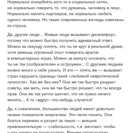
Нормально оскорблять кого-то в социальных сетях,
не нормально говорить то, что думаешь, человеку в лицо.
Нормально менять партнеров, не нормально любить
одного человека. Но такие современные взгляды навязаны
из страха.
Да, другие люди... Живые люди вызывают дискомфорт,
потому что можно быстро получить адекватный ответ.
Можно за секунду понять, что ты не крут в реальной драке,
хотя имеешь огромный опыт повергать врагов
в компьютерных играх. Можно за минуту осознать, что
ты не так сообразителен и остроумен... С другими людьми
можно много о себе узнать. И это — опять же — вызывает
страх нарушить границы такой «любимой невротической
личности». Как же без нее? Она же так быстро раздает
советы, как жить, она же так быстро решает, что ты всегда
прав. Она же так уютно шепчет, что не нужно ничего
менять... А то «вдруг» что-нибудь случится!
Да, к сожалению, большинство людей имеет довольно
низкие показатели энергетики. Это легко понять. Они
боятся перемен и ратуют за такую — внешне
привлекательную — стабильность, т.е. мечтают, чтобы
у них ничего не происходило. Вернее происходило