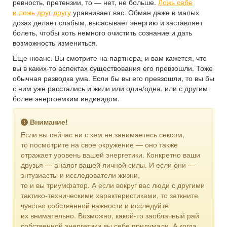
ревность, претензии, то — нет, не больше.
Ложь себе
и ложь друг другу
уравнивает вас. Обман даже в малых
дозах делает слабым, высасывает энергию и заставляет
болеть, чтобы хоть немного очистить сознание и дать
возможность измениться.
Еще нюанс. Вы смотрите на партнера, и вам кажется, что
вы в каких-то аспектах существования его превзошли. Тоже
обычная разводка ума. Если бы вы его превзошли, то вы бы
с ним уже расстались и жили или один/одна, или с другим
более энергоемким индивидом.
Внимание!
Если вы сейчас ни с кем не занимаетесь сексом,
то посмотрите на свое окружение — оно также
отражает уровень вашей энергетики. Конкретно ваши
друзья — аналог вашей личной силы. И если они —
энтузиасты и исследователи жизни,
то и вы триумфатор. А если вокруг вас люди с другими
тактико-техническими характеристиками, то заткните
чувство собственной важности и исследуйте
их внимательно. Возможно, какой-то заоблачный рай
собственной энергетики вы себе придумали. А когда