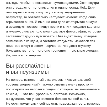
взгляды, чтобы не показаться сумасшедшими. Хотя внутри
они страдают от непонимания и одиночества. Но!.. Если
они верны своему импульсу, своему внутреннему
безумству, то обязательно наступает момент, когда сила
взрывается в них. И именно они делают открытия в науке
и исследуют космос, пишут песни и книги, создают картины
и музыку, снимают фильмы и делают фотографии, которые
заставляют других чувствовать. Они видят тайну, которая
заключена в каждом, и заставляют думать. Искатели так
неистово живут в своем творчестве, что дают скупому
большинству то, от чего оно трепещет — сильные эмоции.
Да, это и есть энергия...
Вы расслаблены —
и вы неуязвимы
На вопрос, вынесенный в заголовок: «Как узнать свой
уровень энергетики?», можно ответить очень просто —
посмотрите на человека/людей, с которым вы занимаетесь
сексом, — это ваш уровень энергетики. Возможно,
вы думаете, что у вас намного больше личной силы.
Но если между вами сейчас есть недосказанность, измены,