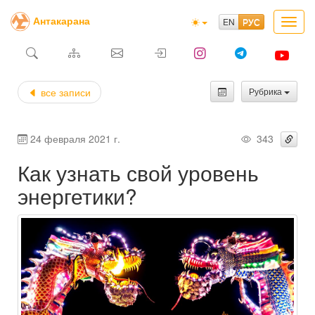
Антакарана
Toggl
navig
все записи
Рубрика
24 февраля 2021 г.
343
Как узнать свой уровень
энергетики?