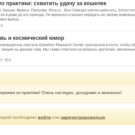
з практики: схватить удачу за кошелек
 Коньяк. Фрукты. Прогулки. Яхты и... Все! Олигарх улетел работать. Хотел о
 ее в доме до его приезда. Он вернулся и решил передать ее своему компаньо
жил выбор...
16
вь и космический юмор
уководитель портала Subretion Research Center, пригласила в гости, чтобы о
 лекция на данную тему. Мы также ответили на вопросы зрителей, связанные 
87
5
ториями из практики! Очень наглядно, доходчиво и жизненно!
ентарий необходимо
войти
или
зарегистрироваться
.