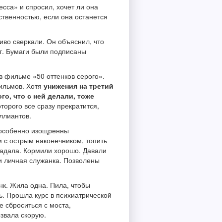
есса» и спросил, хочет ли она
бственностью, если она останется
иво сверкали. Он объяснил, что
ют. Бумаги были подписаны
 в фильме «50 оттенков серого».
ильмов. Хотя
унижения на третий
го, что с ней делали, тоже
оторого все сразу прекратится,
иллиантов.
 особенно изощренны
м с острым наконечником, топить
 падала. Кормили хорошо. Давали
и личная служанка. Позволены
нк. Жила одна. Пила, чтобы
ть. Прошла курс в психиатрической
е сброситься с моста,
звала скорую.