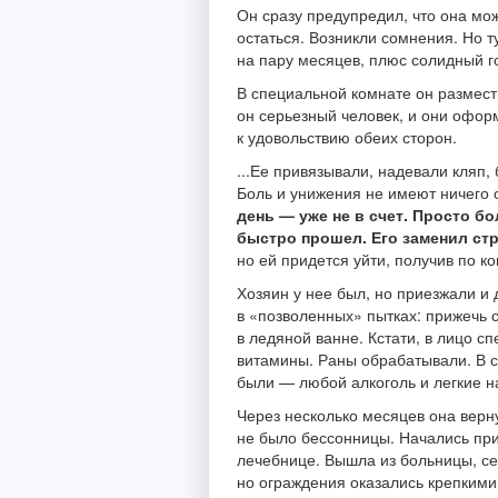
Он сразу предупредил, что она мож
остаться. Возникли сомнения. Но т
на пару месяцев, плюс солидный г
В специальной комнате он размест
он серьезный человек, и они офор
к удовольствию обеих сторон.
...Ее привязывали, надевали кляп,
Боль и унижения не имеют ничего
день — уже не в счет. Просто бо
быстро прошел. Его заменил стр
но ей придется уйти, получив по ко
Хозяин у нее был, но приезжали и
в «позволенных» пытках: прижечь с
в ледяной ванне. Кстати, в лицо 
витамины. Раны обрабатывали. В с
были — любой алкоголь и легкие н
Через несколько месяцев она верн
не было бессонницы. Начались прис
лечебнице. Вышла из больницы, сел
но ограждения оказались крепкими