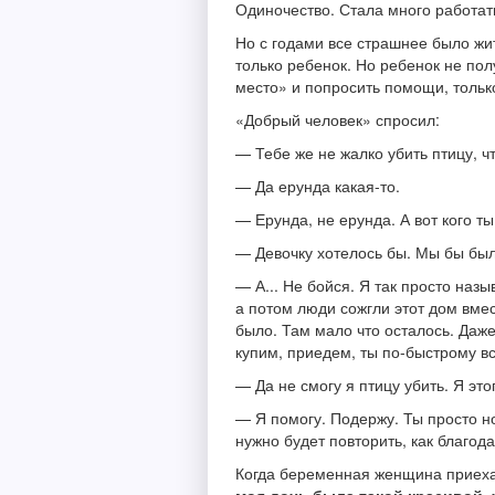
Одиночество. Стала много работать
Но с годами все страшнее было жит
только ребенок. Но ребенок не по
место» и попросить помощи, только
«Добрый человек» спросил:
— Тебе же не жалко убить птицу, ч
— Да ерунда какая-то.
— Ерунда, не ерунда. А вот кого т
— Девочку хотелось бы. Мы бы были
— А... Не бойся. Я так просто наз
а потом люди сожгли этот дом вмес
было. Там мало что осталось. Даже
купим, приедем, ты по-быстрому в
— Да не смогу я птицу убить. Я это
— Я помогу. Подержу. Ты просто но
нужно будет повторить, как благода
Когда беременная женщина приехал