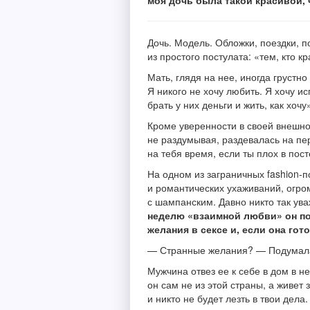
моя дочь была такой красивой,
Дочь. Модель. Обложки, поездки, 
из простого постулата: «тем, кто к
Мать, глядя на нее, иногда грустн
Я никого не хочу любить. Я хочу и
брать у них деньги и жить, как хочу
Кроме уверенности в своей внешнос
не раздумывая, раздевалась на пе
на тебя время, если ты плох в пос
На одном из заграничных fashion-
и романтических ухаживаний, огро
с шампанским. Давно никто так ува
неделю «взаимной любви» он под
желания в сексе и, если она го
— Странные желания? — Подумала «
Мужчина отвез ее к себе в дом в 
он сам не из этой страны, а живет
и никто не будет лезть в твои дела.