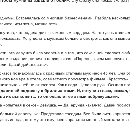
 чтобы мужчины взвыли от боли»
. Эту фразу она несколько раз 
подиумы. Встречалась со многими бизнесменами. Разбила несколько
расивее, чем жена, можно все»!
о шутила, что родила дочь с каменным сердцем. На что дочь отвеча
спользовать. Хочу делать мужикам больно и смотреть, как они вып
».
ти, эта девушка была уверена и в том, что секс с ней сделает лю
рвом свидании, цинично подчеркивая: «Парень, зачем мне слушать 
тели. Давай действовать».
показов познакомилась с красивым статным мужчиной 45 лет. Она о
много номера в отеле, совместного просмотра фильма «Красотка» и
жительно к ней не относился. Как к леди. Целовал руки. Осыпал по
арил ей подвеску с бриллиантами. И, потупив глаза, сказал, 
това их выполнять, то он осыплет ее этими побрякушками.
опытная в сексе» девушка. — Да, ерунда какая-то. Давай посмот
небольшой деревушке. Представил соседям. Все были очень привет
 здесь иногда, потому что ему очень нравится местный менталитет: