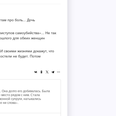
там про боль... Дочь
иступов самоубийства»... Не так
прошлого для обеих женщин
 И своими жизнями докажут, что
постели не будет. Потом
. Она долго его добивалась. Была
 место рядом с ним. Стала
конной супруги, натыкались
е ни слова».