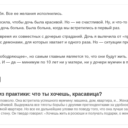
бя. Все ее желания исполнились.
сила, чтобы дочь была красивой. Но — не счастливой. Ну, и что-то 
 дочь больна. Была больна, когда мы встретились в первый раз.
время их совместных с дочерью страданий. Дочь я вылечила от «пр
к с демонами, для которых хватает и одного раза. Но — ситуации 
«ободряющее», но самым главным является то, что они будут жить.
 И — да — минимум по 10 лет ни у матери, ни у дочери мужчин в 
из практики: что ты хочешь, красавица?
повезло. Она встретила успешного мужчину: машина, дом, квартира, и... Жена
тойчивой. Выдержала все тяготы борьбы с другими претендентками за удобное
ной квартире. Но все ее дальнейшие уловки по поводу того, что она лучше за
стену. Он твердо говорил: «Хочешь жить в роскоши и получать подарки, о жен