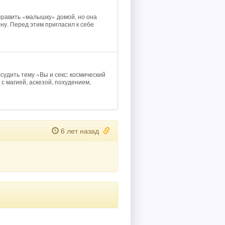
тправить «малышку» домой, но она
ну. Перед этим пригласил к себе
бсудить тему «Вы и секс: космический
с магией, аскезой, похудением,
6 лет назад