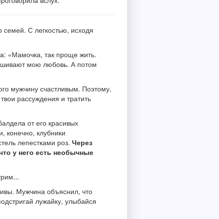
проговорила вслух.
 семей. С легкостью, исходя
ла: «Мамочка, так проще жить.
рашивают мою любовь. А потом
бого мужчину счастливым. Поэтому,
твои рассуждения и тратить
балдела от его красивых
, конечно, клубники
стель лепестками роз.
Через
что у него есть необычные
рим...
ливы. Мужчина объяснил, что
 подстригай лужайку, улыбайся