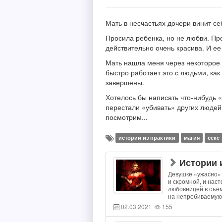
Мать в несчастьях дочери винит се
Просила ребенка, но не любви. Про
действительно очень красива. И ее
Мать нашла меня через некоторое 
быстро работает это с людьми, ка
завершены.
Хотелось бы написать что-нибудь 
перестали «убивать» других людей.
посмотрим...
истории из практики
магия
секс
Истории 
Девушке «ужасно» 
и скромной, и нас
любовницей в съем
на непробиваемую 
02.03.2021
155