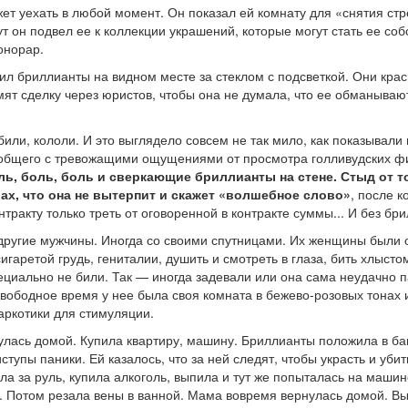
ет уехать в любой момент. Он показал ей комнату для «снятия стр
ут он подвел ее к коллекции украшений, которые могут стать ее со
онорар.
ил бриллианты на видном месте за стеклом с подсветкой. Они крас
мят сделку через юристов, чтобы она не думала, что ее обманыва
 били, кололи. И это выглядело совсем не так мило, как показывали
 общего с тревожащими ощущениями от просмотра голливудских ф
ль, боль, боль и сверкающие бриллианты на стене. Стыд от то
ах, что она не вытерпит и скажет «волшебное слово»
, после к
нтракту только треть от оговоренной в контракте суммы... И без бр
 другие мужчины. Иногда со своими спутницами. Их женщины были
игаретой грудь, гениталии, душить и смотреть в глаза, бить хлысто
специально не били. Так — иногда задевали или она сама неудачно
вободное время у нее была своя комната в бежево-розовых тонах 
аркотики для стимуляции.
улась домой. Купила квартиру, машину. Бриллианты положила в ба
тупы паники. Ей казалось, что за ней следят, чтобы украсть и уби
а за руль, купила алкоголь, выпила и тут же попыталась на машин
. Потом резала вены в ванной. Мама вовремя вернулась домой. Вы