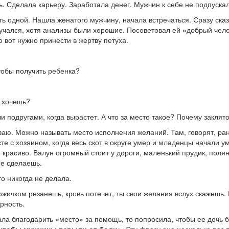
. Сделала карьеру. Заработала денег. Мужчин к себе не подпускал
ь одной. Нашла женатого мужчину, начала встречаться. Сразу сказа
лучался, хотя анализы были хорошие. Посоветовал ей «добрый чело
 вот нужно принести в жертву петуха.
тобы получить ребенка?
ы хочешь?
 подругами, когда вырастет. А что за место такое? Почему заклято
ываю. Можно называть место исполнения желаний. Там, говорят, ра
те с хозяином, когда весь скот в округе умер и младенцы начали у
 красиво. Валун огромный стоит у дороги, маленький прудик, полян
се сделаешь.
го никогда не делала.
жичком резанешь, кровь потечет, ты свои желания вслух скажешь. 
рность.
а благодарить «место» за помощь, то попросила, чтобы ее дочь 