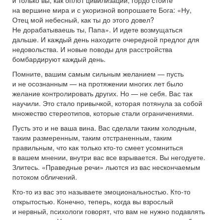
на вершине мира и с укоризной вопрошаете Бога: «Ну,
Отец мой небесный, как ты до этого довел?
Не дорабатываешь ты, Папа». И идете возмущаться
дальше. И каждый день находите очередной предлог для
недовольства. И новые поводы для расстройства
бомбардируют каждый день.
Помните, вашим самым сильным желанием — пусть
и не осознанным — на протяжении многих лет было
желание контролировать других. Но — не себя. Вас так
научили. Это стало привычкой, которая потянула за собой
множество стереотипов, которые стали ограничениями.
Пусть это и не ваша вина. Вас сделали таким холодным,
таким размеренным, таким отстраненным, таким
правильным, что как только кто-то смеет усомниться
в вашем мнении, внутри вас все взрывается. Вы негодуете.
Злитесь. «Праведные речи» льются из вас нескончаемым
потоком обличений.
Кто-то из вас это называете эмоциональностью. Кто-то
открытостью. Конечно, теперь, когда вы взрослый
и нервный, психологи говорят, что вам не нужно подавлять