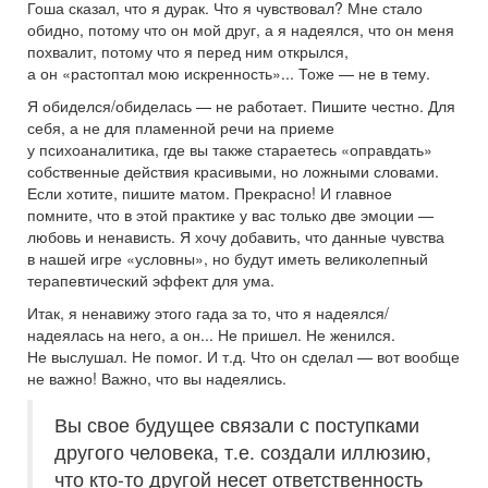
Гоша сказал, что я дурак. Что я чувствовал? Мне стало
обидно, потому что он мой друг, а я надеялся, что он меня
похвалит, потому что я перед ним открылся,
а он «растоптал мою искренность»... Тоже — не в тему.
Я обиделся/обиделась — не работает. Пишите честно. Для
себя, а не для пламенной речи на приеме
у психоаналитика, где вы также стараетесь «оправдать»
собственные действия красивыми, но ложными словами.
Если хотите, пишите матом. Прекрасно! И главное
помните, что в этой практике у вас только две эмоции —
любовь и ненависть. Я хочу добавить, что данные чувства
в нашей игре «условны», но будут иметь великолепный
терапевтический эффект для ума.
Итак, я ненавижу этого гада за то, что я надеялся/
надеялась на него, а он... Не пришел. Не женился.
Не выслушал. Не помог. И т.д. Что он сделал — вот вообще
не важно! Важно, что вы надеялись.
Вы свое будущее связали с поступками
другого человека, т.е. создали иллюзию,
что кто-то другой несет ответственность