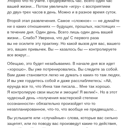
Упорно что-то учите. Продержитесь час. Всего один час
вашей жизни... Потом увеличьте «игру» с восприятием
до двух-трех часов в день. Можно и в разное время суток.
Второй этап развлечения. Самое «сложное» — не думайте
ни о каких отношениях — будущих, прошлых, настоящих —
в течение дня. Один день. Всего лишь один день вашей
жизни... Слабо? Уверена, что да! С первого раза
вы не осилите эту практику. Но какой вызов для вас, вашего
эго, ваших привычек. Вы — казалось бы — контролируете
все вокруг...
Обещаю, это будет незабываемо. В начале дня все идет
«хорошо». Вы уже потренировались. Вы следите за собой.
Вам даже становится легко не думать о каких-то там людях.
И вы уже гордитесь собой и даже расслабляетесь: «Ай,
ерунда все то, что Инна там писала... Мне так хорошо.
Я контролирую свои мысли и эмоции! Я велик!». Но в этот
чудесный день «получения мастерской степени
осознанности» обязательно произойдет что-то
незапланированное, что-то, что вообще не предвещало...
Вы услышите или «случайные» слова, которые вас сильно
зацепят, или по поводу вас произведут какие-то действия,