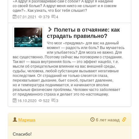
«А вдруг я разговариваю сам с собой? А вдруг я наедине
со своей болью? А вдруг меня никто не слышит и я совсем
один?». Как узнать, что Бог тебя слышит?
07.01.2021
379
4
Полеты в отчаяние: как
страдать правильно?
Что мозг «придумал» для вас на данный
момент — радость или боль? Вы мучаетесь
или улыбаетесь? Для мозга не важно. Для
вас существенно. Поэтому сейчас мы поговорим о страдании.
Так вот — ваша внутренняя боль — это эффект нацебо, т.е.
мысли об отрицательном влиянии на вас внешней среды,
судьбы, человека, любой субстанции вызывают негативные
последствия. От страданий не только слезятся глаза,
перехватывает дыхание, бьет озноб, прыгает давление,
но и температура поднимается, и начинаются вполне
реальные физические проблемы. Человек часто заболевает
от придуманного страха и делает это по-настоящему.
16.10.2020
522
3
Мариша
6 лет назад
Спасибо!