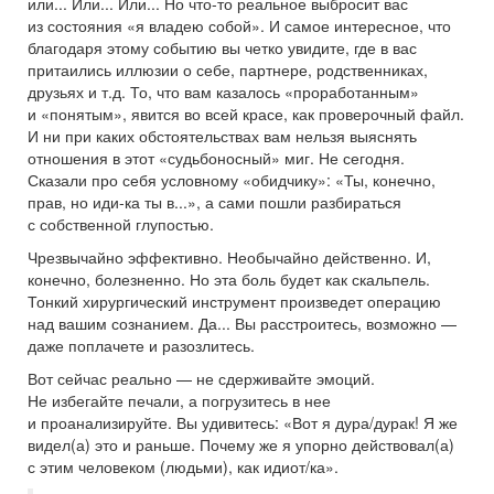
или... Или... Или... Но что-то реальное выбросит вас
из состояния «я владею собой». И самое интересное, что
благодаря этому событию вы четко увидите, где в вас
притаились иллюзии о себе, партнере, родственниках,
друзьях и т.д. То, что вам казалось «проработанным»
и «понятым», явится во всей красе, как проверочный файл.
И ни при каких обстоятельствах вам нельзя выяснять
отношения в этот «судьбоносный» миг. Не сегодня.
Сказали про себя условному «обидчику»: «Ты, конечно,
прав, но иди-ка ты в...», а сами пошли разбираться
с собственной глупостью.
Чрезвычайно эффективно. Необычайно действенно. И,
конечно, болезненно. Но эта боль будет как скальпель.
Тонкий хирургический инструмент произведет операцию
над вашим сознанием. Да... Вы расстроитесь, возможно —
даже поплачете и разозлитесь.
Вот сейчас реально — не сдерживайте эмоций.
Не избегайте печали, а погрузитесь в нее
и проанализируйте. Вы удивитесь: «Вот я дура/дурак! Я же
видел(а) это и раньше. Почему же я упорно действовал(а)
с этим человеком (людьми), как идиот/ка».