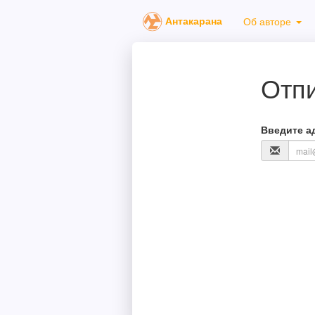
Антакарана
Об авторе
Отпи
Введите а