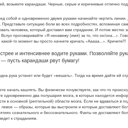
стей, возьмите карандаши. Черные, серые и коричневые отлично по
ед собой и одновременно двумя руками начинайте чертить линии. 
и. Представьте ситуацию боли во всех подробностях, вспоминая с
вать человека, который доставил вам страдание. И потом жестко з
 Вслух проговаривайте «Я ненавижу (имя) за то, что он/она...». Гово
какой-то момент вы просто начнете кричать «Ааааа...». Кричите!!!
стрее и интенсивнее водите руками. Позволяйте рук
 — пусть карандаши рвут бумагу!
одна рука устанет или будет «мешать». Тогда на время дайте ей от
те начать кашлять. Вы физически почувствуете, как что-то происхо
те одновременно два полушария мозга, в которых находится инфо
и в основной (рептильной) области мозга. Если не вдаваться в п
, левое — образы, которые вы выстроили и которые доставляют бол
нятиях сознательного и бессознательного. Факты не доставляют бо
едет к страданиям.