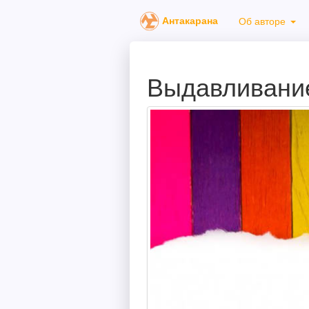
Антакарана
Об авторе
Выдавливани