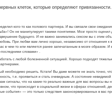
 нервных клеток, которые определяют привязанност
еделил кого-то как полового партнера. И вы связали свои ожидания
ьба»! Он не манипулирует такими понятиями. Мозг просто оценил д
вкушение будущего. И не важно занимались сексом вы с этим объе
любовь. При любви вам лично хорошо, независимо от отношения к в
вас в чем-то или является ранее запечатанным в мозге образом. И 
«последними словами» .
работать с любой болезненной ситуацией. Хорошо подходят тяжелы
партнерами.
ый необходимо решить. Кстати! Вы даже можете не знать точно, что 
хность, т.е. проявиться и стать очевидным. А состояние невидимой
вам сигналы, что на какие-то реально важные для вас вопросы вы
вном, что происходит в социальной жизни в сферах отношений, ден
е события» — это только следствия законсервированных в вас пр