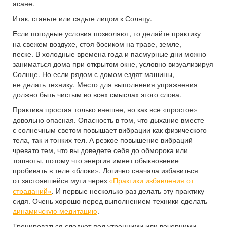
асане.
Итак, станьте или сядьте лицом к Солнцу.
Если погодные условия позволяют, то делайте практику
на свежем воздухе, стоя босиком на траве, земле,
песке. В холодные времена года и пасмурные дни можно
заниматься дома при открытом окне, условно визуализируя
Солнце. Но если рядом с домом ездят машины, —
не делать технику. Место для выполнения упражнения
должно быть чистым во всех смыслах этого слова.
Практика простая только внешне, но как все «простое»
довольно опасная. Опасность в том, что дыхание вместе
с солнечным светом повышает вибрации как физического
тела, так и тонких тел. А резкое повышение вибраций
чревато тем, что вы доведете себя до обморока или
тошноты, потому что энергия имеет обыкновение
пробивать в теле «блоки». Логично сначала избавиться
от застоявшейся мути через
«Практики избавления от
страданий»
. И первые несколько раз делать эту практику
сидя. Очень хорошо перед выполнением техники сделать
динамичскую медитацию
.
Тренироваться следует под утренними или вечерними