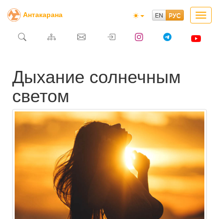
Антакарана
Toggl
navig
Дыхание солнечным
светом