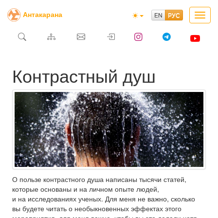
Антакарана
Toggl
navig
Контрастный душ
О пользе контрастного душа написаны тысячи статей,
которые основаны и на личном опыте людей,
и на исследованиях ученых. Для меня не важно, сколько
вы будете читать о необыкновенных эффектах этого
мероприятия, для меня важно, чтобы вы это делали хотя