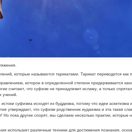
тижения.
лений, которые называются тарикатами. Тарикат переводится как п
правлением, которое в определенной степени придерживается кан
ие считают, что суфизм не принадлежит исламу, а только спряталс
х учений.
 истоки суфизма исходят из буддизма, потому что идеи аскетизма
ие утверждают, что суфизм родственник иудаизма и эта такая сла
! Но пока другие спорят, мы сделаем несколько практик, которые
ния использует различные техники для достижения познания, осно