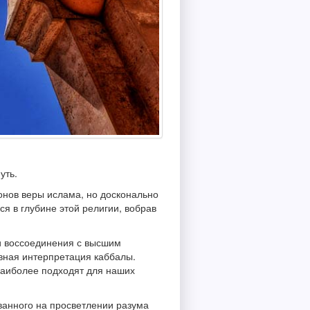
уть.
онов веры ислама, но досконально
я в глубине этой религии, вобрав
 и воссоединения с высшим
вная интерпретация каббалы.
 наиболее подходят для наших
ванного на просветлении разума