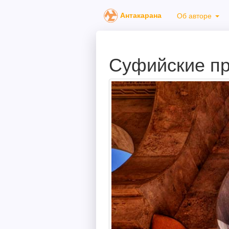
Антакарана
Об авторе
Суфийские пр